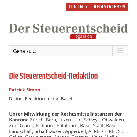
Zum
LOG IN
REGISTRIEREN
▼
Inhalt
springen
Gehe zu ...
Die Steuerentscheid-Redaktion
Patrick Simon
Dr. iur., Redaktor/Lektor, Basel
Unter Mitwirkung der Rechtsmittelinstanzen der
Kantone
Zürich, Bern, Luzern, Uri, Schwyz, Obwalden,
Zug, Glarus, Fribourg, Solothurn, Basel-Stadt, Basel-
Landschaft, Schaffhausen, Appenzell, A. Rh. / I. Rh., St.
Gallen, Graubünden, Aargau, Thurgau, Vaud, Wallis,